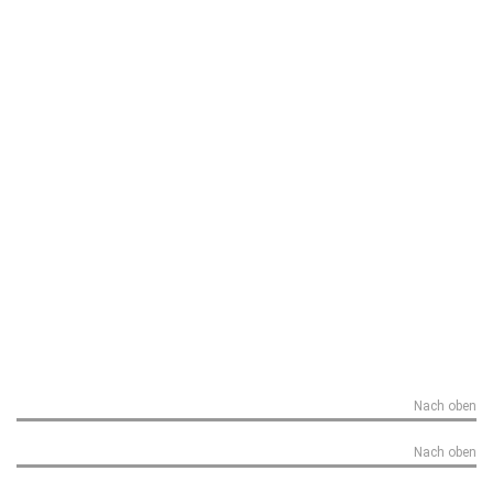
Nach oben
Nach oben
Sportwetten Insider Handbuch von Betrevolution