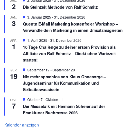
2. Januar 2025
-
31. Dezember 2026
JAN.
2
e
Die Steinzeit Methode von Ralf Schmitz
r
v
H
3. Januar 2025
-
31. Dezember 2026
JAN.
o
3
e
r
Quentn E-Mail Marketing kostenfreier Workshop –
r
g
Verwandle dein Marketing in einen Umsatzmagneten
v
e
o
h
r
H
1. April 2025
-
31. Dezember 2026
APR.
o
1
g
e
b
10 Tage Challenge zu deiner ersten Provision als
e
r
e
Affiliate von Ralf Schmitz – Direkt ohne Wartezeit
h
v
n
o
o
starten!
b
r
e
g
H
September 19
-
September 20
SEP.
n
e
19
e
Nie mehr sprachlos von Klaus Ohnesorge –
h
r
o
Jugendseminar für Kommunikation und
v
b
o
Selbstbewusstsein
e
r
n
g
H
Oktober 7
-
Oktober 11
OKT.
e
7
e
Der Messetalk mit Hermann Scherer auf der
h
r
o
Frankfurter Buchmesse 2026
v
b
o
e
r
Kalender anzeigen
n
g