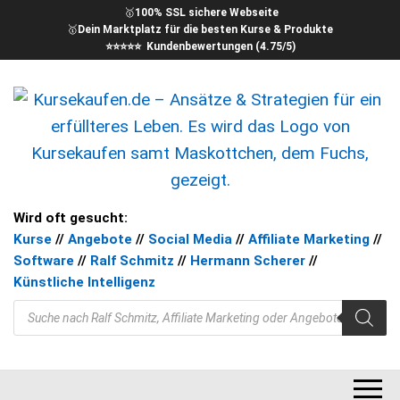
🥇
100% SSL sichere Webseite
🥇
Dein Marktplatz für die besten Kurse & Produkte
⭐⭐⭐⭐⭐ Kundenbewertungen (4.75/5)
kursekaufen – Kurse für Dein
Ansätze & Strategien für ein
Wird oft gesucht:
erfüllteres Leben
Kurse
//
Angebote
//
Social Media
//
Affiliate Marketing
//
Ziel
Software
//
Ralf Schmitz
//
Hermann Scherer
//
Künstliche Intelligenz
Products search