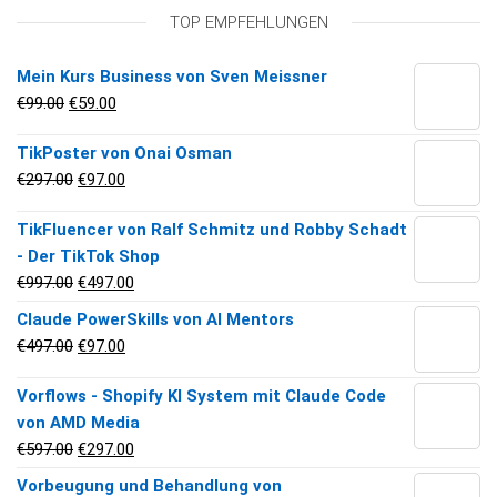
Ursprünglicher Preis war: €19.90
Aktueller Preis ist: €0.00.
€
19.90
€
0.00
TOP EMPFEHLUNGEN
MEHR ERFAHREN >>
Mein Kurs Business von Sven Meissner
Ursprünglicher Preis war: €99.00
Aktueller Preis ist: €59.00.
€
99.00
€
59.00
TikPoster von Onai Osman
Ursprünglicher Preis war: €297.00
Aktueller Preis ist: €97.00.
€
297.00
€
97.00
TikFluencer von Ralf Schmitz und Robby Schadt
- Der TikTok Shop
Ursprünglicher Preis war: €997.00
Aktueller Preis ist: €497.00.
€
997.00
€
497.00
Claude PowerSkills von AI Mentors
Ursprünglicher Preis war: €497.00
Aktueller Preis ist: €97.00.
€
497.00
€
97.00
Vorflows - Shopify KI System mit Claude Code
von AMD Media
Ursprünglicher Preis war: €597.00
Aktueller Preis ist: €297.00.
€
597.00
€
297.00
Vorbeugung und Behandlung von