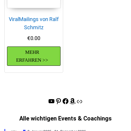
ViralMailings von Ralf
Schmitz
€
0.00
MEHR
ERFAHREN >>
YouTube
Pinterest
Facebook
Amazon
Link
Alle wichtigen Events & Coachings
H