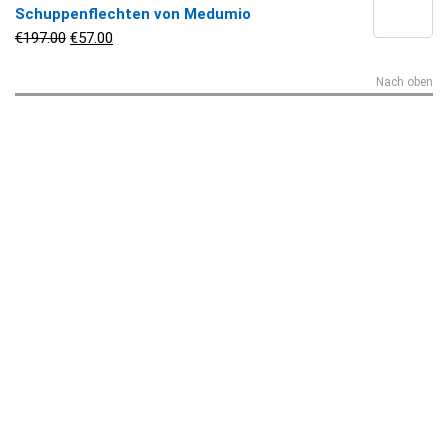
Schuppenflechten von Medumio
Ursprünglicher Preis war: €197.00
Aktueller Preis ist: €57.00.
€
197.00
€
57.00
Nach oben