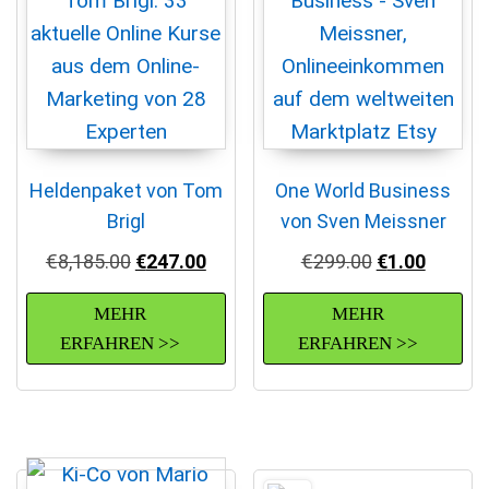
Heldenpaket von Tom
One World Business
Brigl
von Sven Meissner
Ursprünglicher Preis war: €8,185.00
Aktueller Preis ist: €247.00.
Ursprünglich
Aktuelle
€
8,185.00
€
247.00
€
299.00
€
1.00
MEHR
MEHR
ERFAHREN >>
ERFAHREN >>