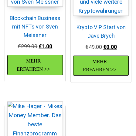
Blockchain Business
mit NFTs von Sven
Krypto VIP Start von
Meissner
Dave Brych
Ursprünglicher Preis war: €299.00
Aktueller Preis ist: €1.00.
€
299.00
€
1.00
Ursprüngliche
Aktuelle
€
49.00
€
0.00
MEHR
MEHR
ERFAHREN >>
ERFAHREN >>