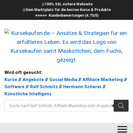
🥇
100% SSL sichere Webseite
🥇
Dein Marktplatz für die besten Kurse & Produkte
⭐⭐⭐⭐⭐ Kundenbewertungen (4.75/5)
kursekaufen – Kurse für Dein
Ansätze & Strategien für ein
Wird oft gesucht:
erfüllteres Leben
Kurse
//
Angebote
//
Social Media
//
Affiliate Marketing
//
Ziel
Software
//
Ralf Schmitz
//
Hermann Scherer
//
Künstliche Intelligenz
Products search