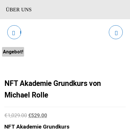
ÜBER UNS
BUCHBUNDLE ONLINE
DIE MACHT DES
KURSE VON HERMANN
FREMDEN GELDES VON
Angebot!
SCHERER
JÜRGEN ENGELBERTH
UND OLIVER-D.
NFT Akademie Grundkurs von
HELFRICH
Michael Rolle
Ursprünglicher Preis war: €1,029.00
Aktueller Preis ist: €529.00.
€
1,029.00
€
529.00
NFT Akademie Grundkurs