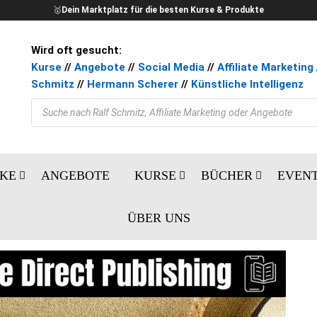
🥇
Dein Marktplatz für die besten Kurse & Produkte
Wird oft gesucht:
Kurse
//
Angebote
//
Social Media
//
Affiliate Marketing
Schmitz
//
Hermann Scherer
//
Künstliche Intelligenz
Products search
KE
ANGEBOTE
KURSE
BÜCHER
EVEN
ÜBER UNS