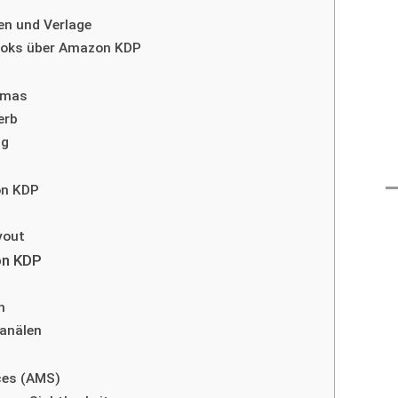
n und Verlage
Books über Amazon KDP
emas
erb
ng
on KDP
yout
on KDP
n
kanälen
ces (AMS)