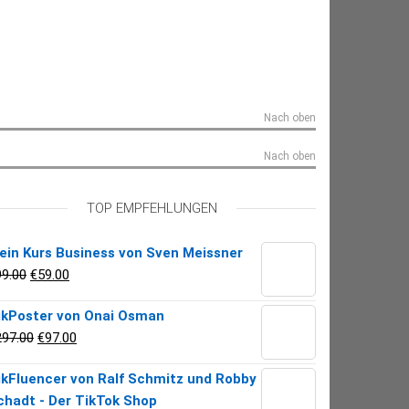
Nach oben
Nach oben
Ex jetzt 
KI Cash Machine von Florian Schäfer
€
199.00
TOP EMPFEHLUNGEN
MEHR ERFAHREN >>
ein Kurs Business von Sven Meissner
Ursprünglicher Preis war: €99.00
Aktueller Preis ist: €59.00.
99.00
€
59.00
ikPoster von Onai Osman
Ursprünglicher Preis war: €297.00
Aktueller Preis ist: €97.00.
297.00
€
97.00
ikFluencer von Ralf Schmitz und Robby
chadt - Der TikTok Shop