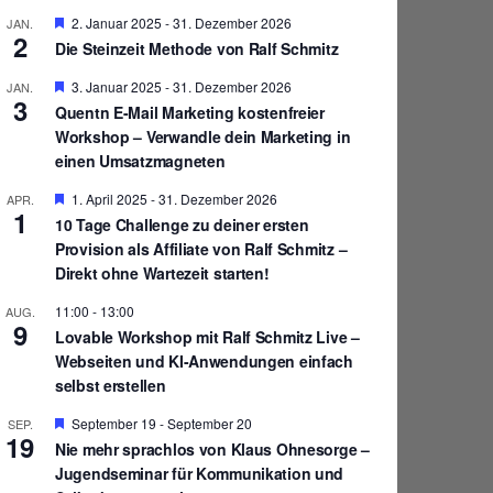
H
2. Januar 2025
-
31. Dezember 2026
JAN.
2
e
Die Steinzeit Methode von Ralf Schmitz
r
v
H
3. Januar 2025
-
31. Dezember 2026
JAN.
o
3
e
r
Quentn E-Mail Marketing kostenfreier
r
g
Workshop – Verwandle dein Marketing in
v
e
o
einen Umsatzmagneten
h
r
o
g
b
H
1. April 2025
-
31. Dezember 2026
APR.
e
1
e
e
10 Tage Challenge zu deiner ersten
h
n
r
o
Provision als Affiliate von Ralf Schmitz –
v
b
o
Direkt ohne Wartezeit starten!
e
r
n
g
11:00
-
13:00
AUG.
e
9
Lovable Workshop mit Ralf Schmitz Live –
h
o
Webseiten und KI-Anwendungen einfach
b
selbst erstellen
e
n
H
September 19
-
September 20
SEP.
19
e
Nie mehr sprachlos von Klaus Ohnesorge –
r
Jugendseminar für Kommunikation und
v
o