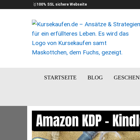
🥇
100% SSL sichere Webseite
kursekaufen
Ansätze
&
– Kurse für
Strategien
STARTSEITE
BLOG
GESCHEN
Dein Ziel
für ein
erfüllteres
Leben