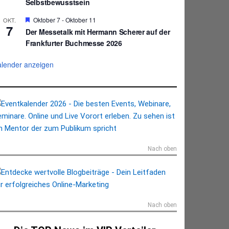
Selbstbewusstsein
r
g
H
Oktober 7
-
Oktober 11
OKT.
e
7
e
Der Messetalk mit Hermann Scherer auf der
h
r
o
Frankfurter Buchmesse 2026
v
b
o
e
r
lender anzeigen
n
g
e
h
o
b
e
n
Nach oben
Nach oben