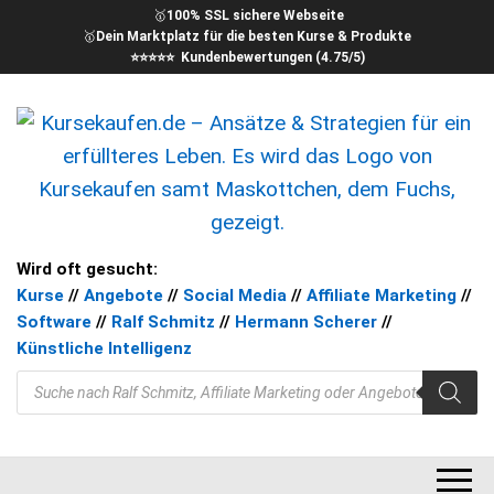
🥇
100% SSL sichere Webseite
🥇
Dein Marktplatz für die besten Kurse & Produkte
⭐⭐⭐⭐⭐ Kundenbewertungen (4.75/5)
kursekaufen – Kurse für Dein
Ansätze & Strategien für ein
Wird oft gesucht:
erfüllteres Leben
Kurse
//
Angebote
//
Social Media
//
Affiliate Marketing
//
Ziel
Software
//
Ralf Schmitz
//
Hermann Scherer
//
Künstliche Intelligenz
Products search