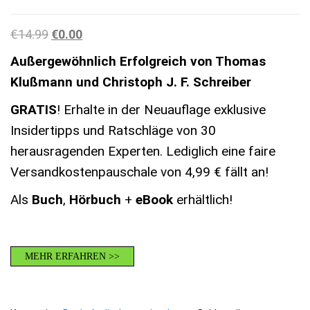
Ursprünglicher Preis war: €14.99
Aktueller Preis ist: €0.00.
€
14.99
€
0.00
Außergewöhnlich Erfolgreich von Thomas
Klußmann und Christoph J. F. Schreiber
GRATIS
! Erhalte in der Neuauflage exklusive
Insidertipps und Ratschläge von 30
herausragenden Experten. Lediglich eine faire
Versandkostenpauschale von 4,99 € fällt an!
Als
Buch
,
Hörbuch
+
eBook
erhältlich!
MEHR ERFAHREN >>