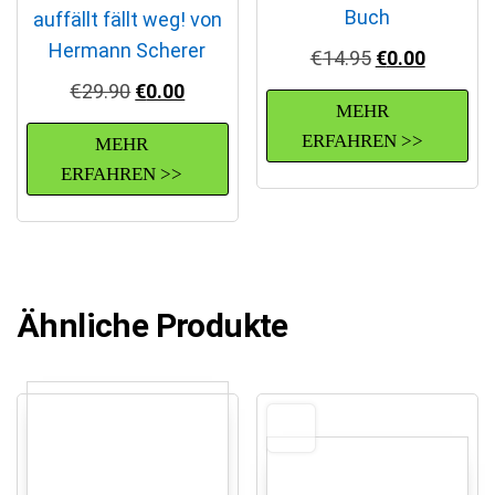
Buch
auffällt fällt weg! von
Hermann Scherer
Ursprüngliche
Aktuelle
€
14.95
€
0.00
Ursprünglicher Preis war: €29.90
Aktueller Preis ist: €0.00.
€
29.90
€
0.00
MEHR
ERFAHREN >>
MEHR
ERFAHREN >>
Ähnliche Produkte