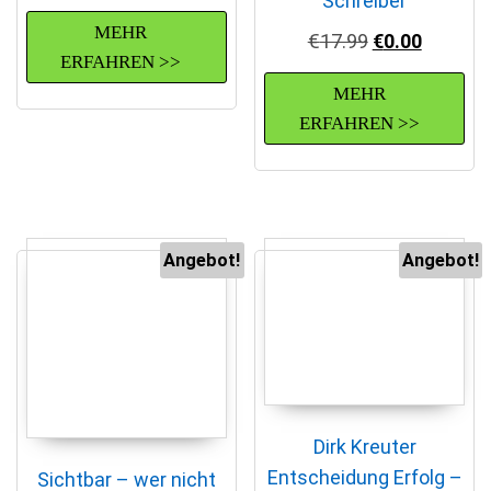
Schreiber
MEHR
Ursprüngliche
Aktuelle
€
17.99
€
0.00
ERFAHREN >>
MEHR
ERFAHREN >>
Angebot!
Angebot!
Dirk Kreuter
Entscheidung Erfolg –
Sichtbar – wer nicht