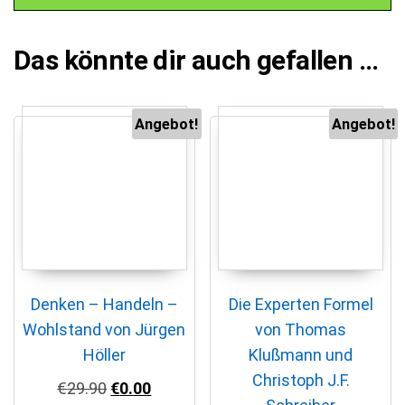
Das könnte dir auch gefallen …
Angebot!
Angebot!
Denken – Handeln –
Die Experten Formel
Wohlstand von Jürgen
von Thomas
Höller
Klußmann und
Christoph J.F.
Ursprünglicher Preis war: €29.90
Aktueller Preis ist: €0.00.
€
29.90
€
0.00