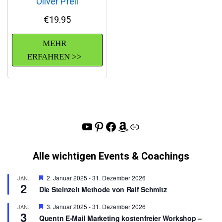
Oliver Pfeil
€
19.95
MEHR
ERFAHREN >>
YouTube
Pinterest
Facebook
Amazon
Link
Alle wichtigen Events & Coachings
H
2. Januar 2025
-
31. Dezember 2026
JAN.
2
e
Die Steinzeit Methode von Ralf Schmitz
r
v
H
3. Januar 2025
-
31. Dezember 2026
JAN.
o
3
e
r
Quentn E-Mail Marketing kostenfreier Workshop –
r