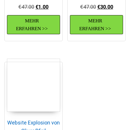
Ursprünglicher Preis war: €47.00
Aktueller Preis ist: €1.00.
Ursprünglicher
Aktuell
€
47.00
€
1.00
€
47.00
€
30.00
MEHR
MEHR
ERFAHREN >>
ERFAHREN >>
Website Explosion von