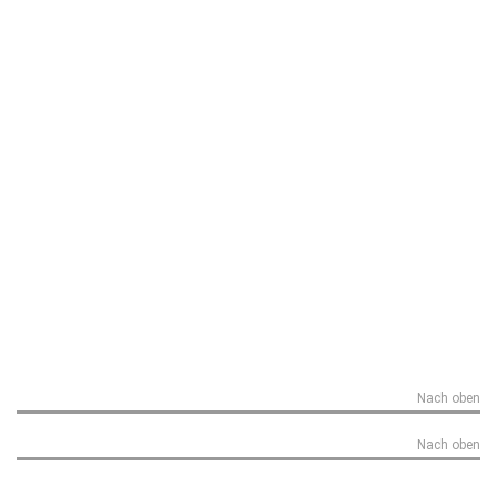
Nach oben
Nach oben
Funnel Master 2.0 von Götz Macht und Guido
Nußbaum