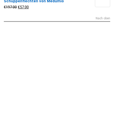
Schuppenflechten von Medumio
Ursprünglicher Preis war: €197.00
Aktueller Preis ist: €57.00.
€
197.00
€
57.00
Nach oben