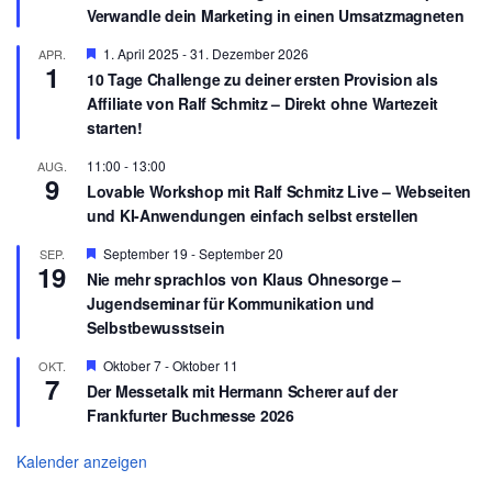
g
Verwandle dein Marketing in einen Umsatzmagneten
v
e
o
h
r
H
1. April 2025
-
31. Dezember 2026
APR.
o
1
g
e
b
10 Tage Challenge zu deiner ersten Provision als
e
r
e
Affiliate von Ralf Schmitz – Direkt ohne Wartezeit
h
v
n
o
o
starten!
b
r
e
g
11:00
-
13:00
AUG.
n
e
9
Lovable Workshop mit Ralf Schmitz Live – Webseiten
h
o
und KI-Anwendungen einfach selbst erstellen
b
e
H
September 19
-
September 20
SEP.
n
19
e
Nie mehr sprachlos von Klaus Ohnesorge –
r
Jugendseminar für Kommunikation und
v
o
Selbstbewusstsein
r
g
H
Oktober 7
-
Oktober 11
OKT.
e
7
e
Der Messetalk mit Hermann Scherer auf der
h
r
o
Frankfurter Buchmesse 2026
v
b
o
e
r
Kalender anzeigen
n
g
e