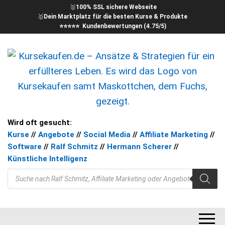
🥇
100% SSL sichere Webseite
🥇
Dein Marktplatz für die besten Kurse & Produkte
⭐⭐⭐⭐⭐ Kundenbewertungen (4.75/5)
kursekaufen – Kurse für Dein
Ansätze & Strategien für ein
Wird oft gesucht:
erfüllteres Leben
Kurse
//
Angebote
//
Social Media
//
Affiliate Marketing
//
Ziel
Software
//
Ralf Schmitz
//
Hermann Scherer
//
Künstliche Intelligenz
Products search