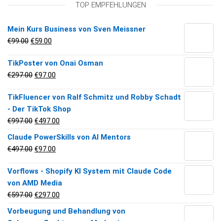
TOP EMPFEHLUNGEN
Call for Price
Preis auf Anfrage!
Mein Kurs Business von Sven Meissner
Ursprünglicher Preis war: €99.00
Aktueller Preis ist: €59.00.
€
99.00
€
59.00
TikPoster von Onai Osman
Ursprünglicher Preis war: €297.00
Aktueller Preis ist: €97.00.
€
297.00
€
97.00
TikFluencer von Ralf Schmitz und Robby Schadt
- Der TikTok Shop
Ursprünglicher Preis war: €997.00
Aktueller Preis ist: €497.00.
€
997.00
€
497.00
Claude PowerSkills von AI Mentors
Ursprünglicher Preis war: €497.00
Aktueller Preis ist: €97.00.
€
497.00
€
97.00
Vorflows - Shopify KI System mit Claude Code
von AMD Media
Ursprünglicher Preis war: €597.00
Aktueller Preis ist: €297.00.
€
597.00
€
297.00
Vorbeugung und Behandlung von