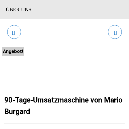
ÜBER UNS
RAINER ZITELMANN -
AMAZON VISA
SPITZENFIGUR FÜR
KREDITKARTE
Angebot!
UNTERNEHMER UND
FÜHRUNGSKRÄFTE
90-Tage-Umsatzmaschine von Mario
Burgard