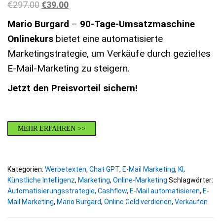
Ursprünglicher Preis war: €297.00
Aktueller Preis ist: €39.00.
€
297.00
€
39.00
Mario Burgard
–
90-Tage-Umsatzmaschine
Onlinekurs
bietet eine automatisierte
Marketingstrategie, um Verkäufe durch gezieltes
E-Mail-Marketing zu steigern.
Jetzt den Preisvorteil sichern!
MEHR ERFAHREN >>
Kategorien:
Werbetexten
,
Chat GPT
,
E-Mail Marketing
,
KI
,
Künstliche Intelligenz
,
Marketing
,
Online-Marketing
Schlagwörter:
Automatisierungsstrategie
,
Cashflow
,
E-Mail automatisieren
,
E-
Mail Marketing
,
Mario Burgard
,
Online Geld verdienen
,
Verkaufen