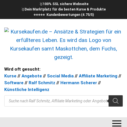
🥇
100% SSL sichere Webseite
🥇
Dein Marktplatz für die besten Kurse & Produkte
⭐⭐⭐⭐⭐ Kundenbewertungen (4.75/5)
kursekaufen – Kurse für Dein
Ansätze & Strategien für ein
Wird oft gesucht:
erfüllteres Leben
Kurse
//
Angebote
//
Social Media
//
Affiliate Marketing
//
Ziel
Software
//
Ralf Schmitz
//
Hermann Scherer
//
Künstliche Intelligenz
Products search