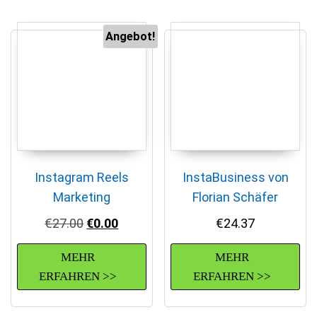
Angebot!
Instagram Reels
InstaBusiness von
Marketing
Florian Schäfer
Ursprünglicher Preis war: €27.00
Aktueller Preis ist: €0.00.
€
27.00
€
0.00
€
24.37
MEHR
MEHR
ERFAHREN >>
ERFAHREN >>