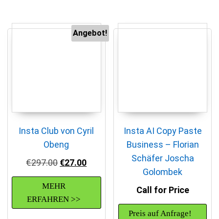
Angebot!
Insta Club von Cyril
Insta AI Copy Paste
Obeng
Business – Florian
Schäfer Joscha
Ursprünglicher Preis war: €297.00
Aktueller Preis ist: €27.00.
€
297.00
€
27.00
Golombek
MEHR
Call for Price
ERFAHREN >>
Preis auf Anfrage!