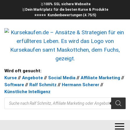
🥇
100% SSL sichere Webseite
🥇
Dein Marktplatz für die besten Kurse & Produkte
⭐⭐⭐⭐⭐ Kundenbewertungen (4.75/5)
kursekaufen – Kurse für Dein
Ansätze & Strategien für ein
Wird oft gesucht:
erfüllteres Leben
Kurse
//
Angebote
//
Social Media
//
Affiliate Marketing
//
Ziel
Software
//
Ralf Schmitz
//
Hermann Scherer
//
Künstliche Intelligenz
Products search