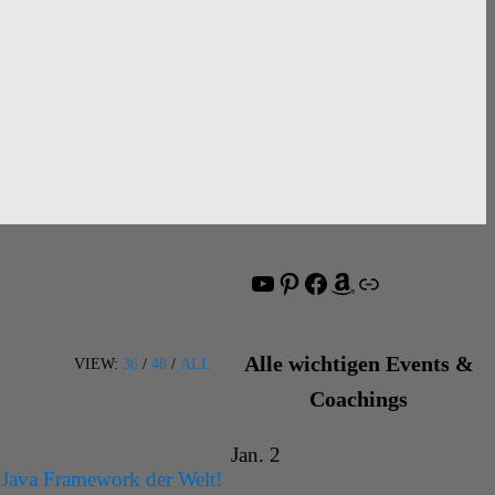
YouTube
Pinterest
Facebook
Amazon
Link
Alle wichtigen Events &
VIEW:
36
/
48
/
ALL
Coachings
Jan.
2