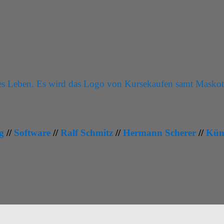
g
//
Software
//
Ralf Schmitz
//
Hermann Scherer
//
Küns