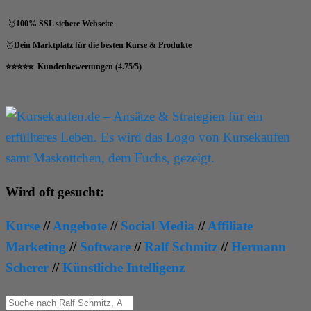
🥇
100% SSL sichere Webseite
🥇
Dein Marktplatz für die besten Kurse & Produkte
⭐⭐⭐⭐⭐ Kundenbewertungen (4.75/5)
kursekaufen – Kurse für Dein Ziel
Ansätze & Strategien für ein erfüllteres Leben
Wird oft gesucht:
Kurse
//
Angebote
//
Social Media
//
Affiliate
Marketing
//
Software
//
Ralf Schmitz
//
Hermann
Scherer
//
Künstliche Intelligenz
Products