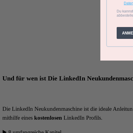
Und für wen ist Die LinkedIn Neukundenmasch
Die LinkedIn Neukundenmaschine ist die ideale Anleitung
mithilfe eines
kostenlosen
LinkedIn Profils.
▶️ 8 umfangreiche Kapitel