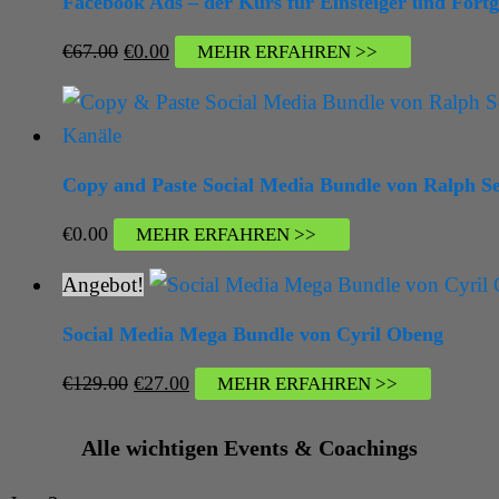
Facebook Ads – der Kurs für Einsteiger und Fort
Ursprünglicher
Aktueller
€
67.00
€
0.00
MEHR ERFAHREN >>
Preis
Preis
war:
ist:
€67.00
€0.00.
Copy and Paste Social Media Bundle von Ralph S
€
0.00
MEHR ERFAHREN >>
Angebot!
Social Media Mega Bundle von Cyril Obeng
Ursprünglicher
Aktueller
€
129.00
€
27.00
MEHR ERFAHREN >>
Preis
Preis
war:
ist:
Alle wichtigen Events & Coachings
€129.00
€27.00.