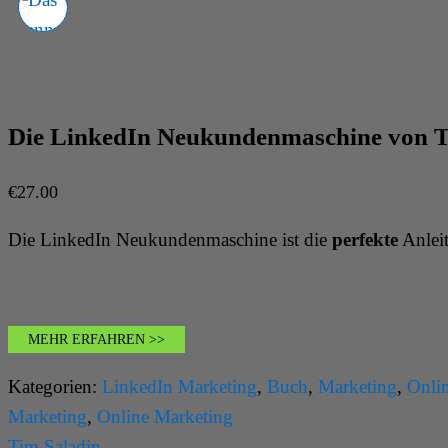
DAS WUNDER -
NIMM ES AN, WENN
ES DICH TRIFFT
Die LinkedIn Neukundenmaschine von T
VON HERMANN
€
27.00
SCHERER
Die LinkedIn Neukundenmaschine ist die
perfekte
Anlei
MEHR ERFAHREN >>
Kategorien:
LinkedIn Marketing
,
Buch
,
Marketing
,
Onli
Marketing
,
Online Marketing
Tim Saladin