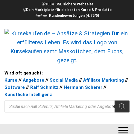
🥇
100% SSL sichere Webseite
🥇
Dein Marktplatz für die besten Kurse & Produkte
⭐⭐⭐⭐⭐ Kundenbewertungen (4.75/5)
kursekaufen – Kurse für Dein
Ansätze & Strategien für ein
Wird oft gesucht:
erfüllteres Leben
Kurse
//
Angebote
//
Social Media
//
Affiliate Marketing
//
Ziel
Software
//
Ralf Schmitz
//
Hermann Scherer
//
Künstliche Intelligenz
Products search