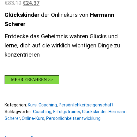
Ursprünglicher Preis war: €83.19
Aktueller Preis ist: €24.37.
€
83.19
€
24.37
Glückskinder
der Onlinekurs von
Hermann
Scherer
Entdecke das Geheimnis wahren Glücks und
lerne, dich auf die wirklich wichtigen Dinge zu
konzentrieren
MEHR ERFAHREN >>
Kategorien:
Kurs
,
Coaching
,
Persönlichkeitseigenschaft
Schlagwörter:
Coaching
,
Erfolgstrainer
,
Glückskinder
,
Hermann
Scherer
,
Online-Kurs
,
Persönlichkeitsentwicklung