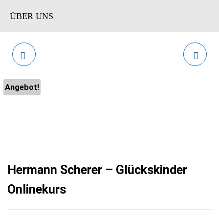
ÜBER UNS
DEIN ONLINE KURS
INSTAGRAM
CHECK VON MEIKE
MASTERPLAN VON
Angebot!
HOHENWARTER
BUSINESS ESCORT
Hermann Scherer – Glückskinder
Onlinekurs