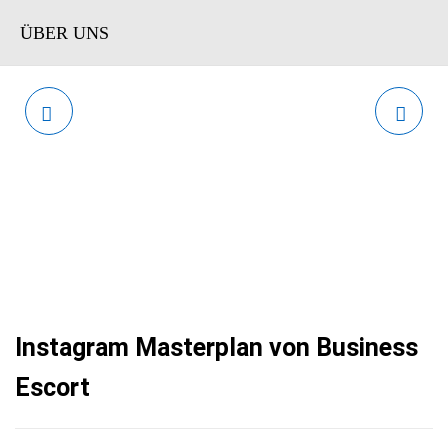
ÜBER UNS
HERMANN SCHERER -
HERMANN SCHERER -
GLÜCKSKINDER
MACH DEINE MARKE ZU
ONLINEKURS
GOLD
Instagram Masterplan von Business
Escort