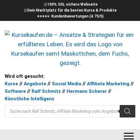
🥇
100% SSL sichere Webseite
🥇
Dein Marktplatz für die besten Kurse & Produkte
⭐⭐⭐⭐⭐ Kundenbewertungen (4.75/5)
kursekaufen – Kurse für Dein
Ansätze & Strategien für ein
Wird oft gesucht:
erfüllteres Leben
Kurse
//
Angebote
//
Social Media
//
Affiliate Marketing
//
Ziel
Software
//
Ralf Schmitz
//
Hermann Scherer
//
Künstliche Intelligenz
Products search